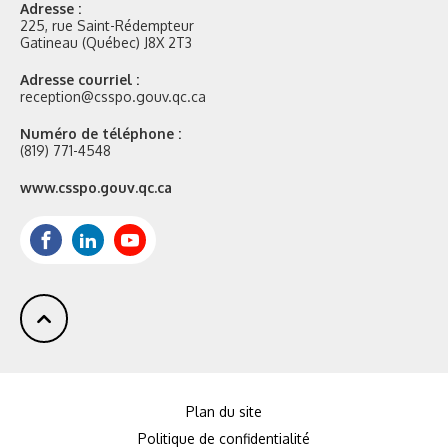
Adresse :
225, rue Saint-Rédempteur
Gatineau (Québec) J8X 2T3
Adresse courriel :
reception@csspo.gouv.qc.ca
Numéro de téléphone :
(819) 771-4548
Site
www.csspo.gouv.qc.ca
web
:
Facebook
LinkedIn
Youtube
Plan du site
Politique de confidentialité