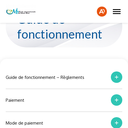
Ouvrir
Fe
la
Ouvrir
Guide de
naviga
la
la
du
barre
bar
site
d'accessibilité.
fonctionnement
d'a
Guide de fonctionnement – Règlements
Paiement
Mode de paiement