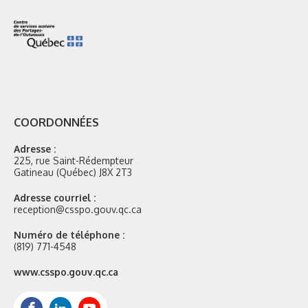
COORDONNÉES
Adresse :
225, rue Saint-Rédempteur
Gatineau (Québec) J8X 2T3
Adresse courriel :
reception@csspo.gouv.qc.ca
Numéro de téléphone :
(819) 771-4548
Site
www.csspo.gouv.qc.ca
web
:
Facebook
LinkedIn
Youtube