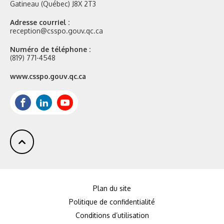
Gatineau (Québec) J8X 2T3
Adresse courriel :
reception@csspo.gouv.qc.ca
Numéro de téléphone :
(819) 771-4548
Site
www.csspo.gouv.qc.ca
web
:
Facebook
LinkedIn
Youtube
Plan du site
Politique de confidentialité
Conditions d’utilisation