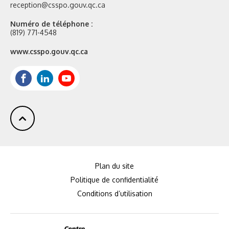
reception@csspo.gouv.qc.ca
Numéro de téléphone :
(819) 771-4548
Site
www.csspo.gouv.qc.ca
web
:
Facebook
LinkedIn
Youtube
Plan du site
Politique de confidentialité
Conditions d’utilisation