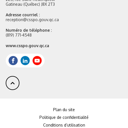
Gatineau (Québec) J8X 2T3
Adresse courriel :
reception@csspo.gouv.qc.ca
Numéro de téléphone :
(819) 771-4548
Site
www.csspo.gouv.qc.ca
web
:
Facebook
LinkedIn
Youtube
Plan du site
Politique de confidentialité
Conditions d’utilisation